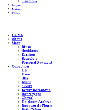
Petit Trésor
Bespoke
Maison
Policy
HOME
About
Shop
Rings
Necklaces
Earrings
Bracelets
Personal Payment
Collection
Lili
Einar
Ulla
Amor
1920's
Jardin botanique
Bon voyage
Cheval
Heirloom Archive
Bouquet de Fleurs
Petit Trésor