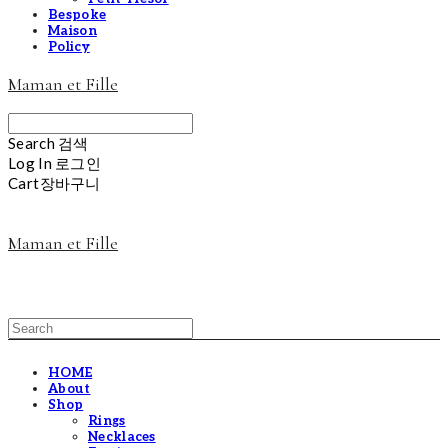
Bespoke
Maison
Policy
Maman et Fille
Search
검색
Log In
로그인
Cart
장바구니
Maman et Fille
HOME
About
Shop
Rings
Necklaces