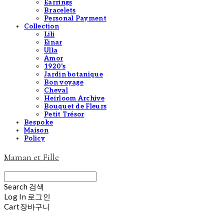
Earrings
Bracelets
Personal Payment
Collection
Lili
Einar
Ulla
Amor
1920's
Jardin botanique
Bon voyage
Cheval
Heirloom Archive
Bouquet de Fleurs
Petit Trésor
Bespoke
Maison
Policy
Maman et Fille
Search
검색
Log In
로그인
Cart
장바구니