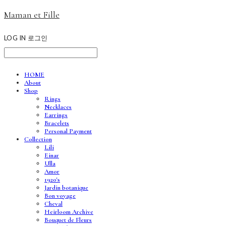
Maman et Fille
LOG IN
로그인
HOME
About
Shop
Rings
Necklaces
Earrings
Bracelets
Personal Payment
Collection
Lili
Einar
Ulla
Amor
1920's
Jardin botanique
Bon voyage
Cheval
Heirloom Archive
Bouquet de Fleurs